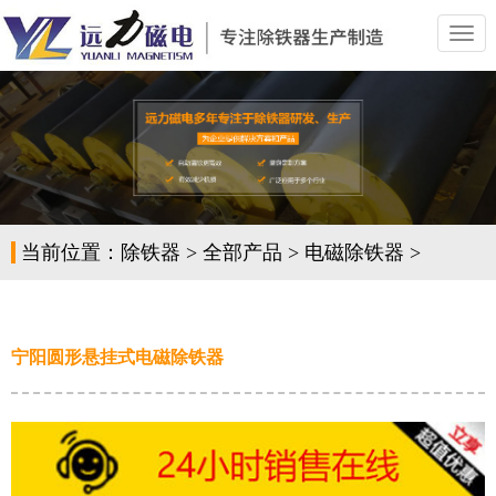
切
换
导
航
当前位置：
除铁器
>
全部产品
>
电磁除铁器
>
宁阳圆形悬挂式电磁除铁器