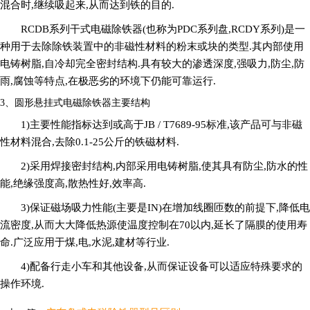
混合时,继续吸起来,从而达到铁的目的.
RCDB系列干式电磁除铁器(也称为PDC系列盘,RCDY系列)是一
种用于去除除铁装置中的非磁性材料的粉末或块的类型.其内部使用
电铸树脂,自冷却完全密封结构.具有较大的渗透深度,强吸力,防尘,防
雨,腐蚀等特点,在极恶劣的环境下仍能可靠运行.
3、圆形悬挂式电磁除铁器主要结构
1)主要性能指标达到或高于JB / T7689-95标准,该产品可与非磁
性材料混合,去除0.1-25公斤的铁磁材料.
2)采用焊接密封结构,内部采用电铸树脂,使其具有防尘,防水的性
能,绝缘强度高,散热性好,效率高.
3)保证磁场吸力性能(主要是IN)在增加线圈匝数的前提下,降低电
流密度,从而大大降低热源使温度控制在70以内,延长了隔膜的使用寿
命.广泛应用于煤,电,水泥,建材等行业.
4)配备行走小车和其他设备,从而保证设备可以适应特殊要求的
操作环境.